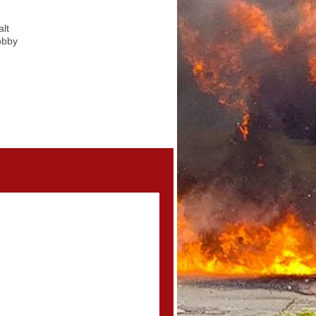
lt
obby